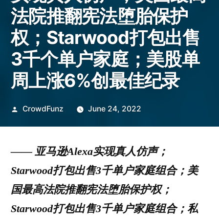
法院推翻宪法堕胎保护
权；Starwood打包出售
3千个单户家庭；美股单
周上涨6%创最佳纪录
Posted
CrowdFunz
June 24, 2022
by
—— 亚马逊Alexa实现真人仿声；
Starwood打包出售3千单户家庭组合；美
国最高法院推翻宪法堕胎保护权；
Starwood打包出售3千单户家庭组合；私