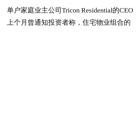
单户家庭业主公司Tricon Residential的CEO
上个月曾通知投资者称，住宅物业组合的
价值相比峰值已经下跌了10%，房市降温
的迹象到处都是。
利率走高，部分初次购房者很可能需要继
续选择出租公寓，等待市场恢复正常