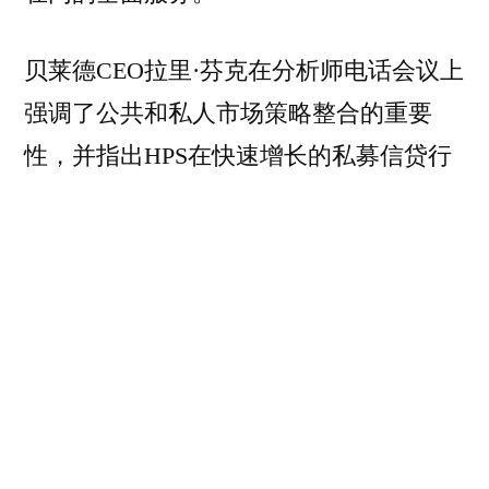
贝莱德CEO拉里·芬克在分析师电话会议上
强调了公共和私人市场策略整合的重要
性，并指出HPS在快速增长的私募信贷行
业中有着的显著地位。
收购完成后，贝莱德的私募信贷资产预计
将达到约2,200亿美元，使其成为全球前五
大私募信贷公司之一。
宣布这一消息后，BlackRock的股价在纽
约早盘交易中上涨了0.9%，至1029.02美