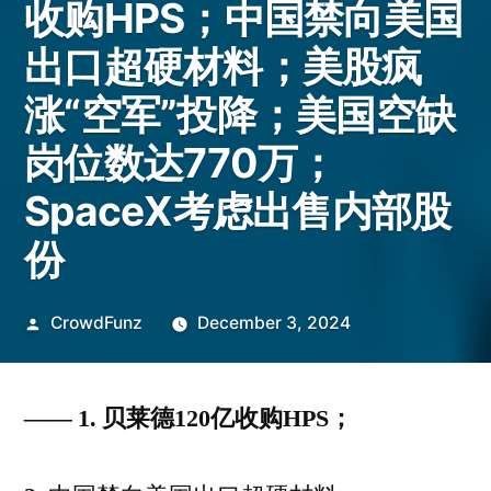
收购HPS；中国禁向美国
出口超硬材料；美股疯
涨“空军”投降；美国空缺
岗位数达770万；
SpaceX考虑出售内部股
份
Posted
CrowdFunz
December 3, 2024
by
——
1. 贝莱德120亿收购HPS；