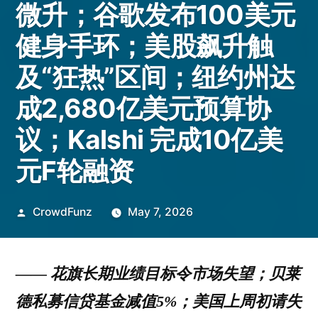
微升；谷歌发布100美元
健身手环；美股飙升触
及“狂热”区间；纽约州达
成2,680亿美元预算协
议；Kalshi 完成10亿美
元F轮融资
Posted
CrowdFunz
May 7, 2026
by
——
花旗长期业绩目标令市场失望；贝莱
德私募信贷基金减值5%；美国上周初请失