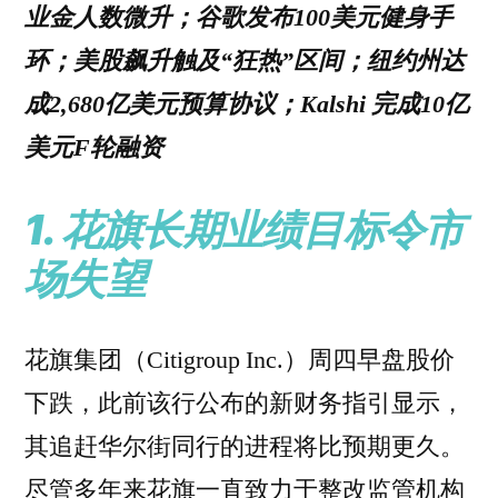
业金人数微升；谷歌发布100美元健身手
环；美股飙升触及“狂热”区间；纽约州达
成2,680亿美元预算协议；Kalshi 完成10亿
美元F轮融资
1.
花旗长期业绩目标令市
场失望
花旗集团（Citigroup Inc.）周四早盘股价
下跌，此前该行公布的新财务指引显示，
其追赶华尔街同行的进程将比预期更久。
尽管多年来花旗一直致力于整改监管机构