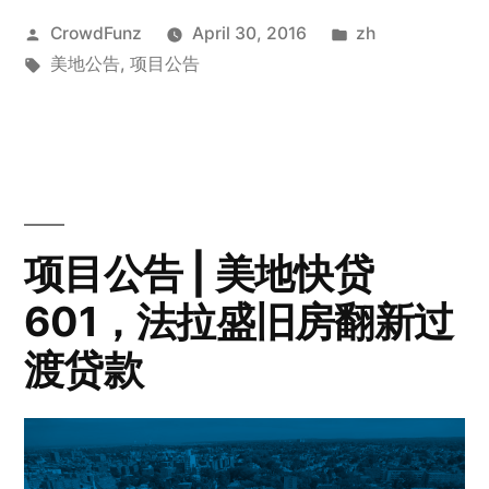
Posted
Posted
CrowdFunz
April 30, 2016
zh
by
Tags:
in
美地公告
,
项目公告
项目公告 | 美地快贷
601，法拉盛旧房翻新过
渡贷款