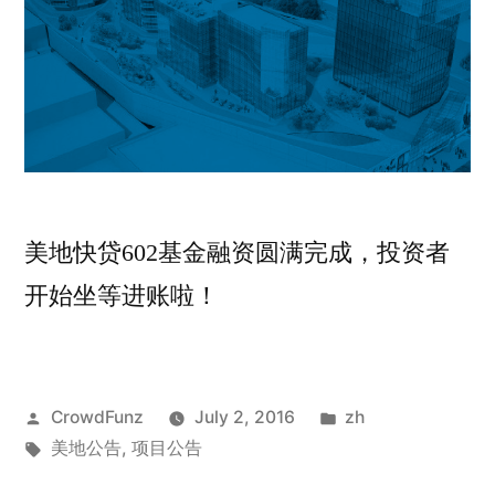
美地快贷602基金融资圆满完成，投资者
开始坐等进账啦！
Posted
Posted
CrowdFunz
July 2, 2016
zh
by
Tags:
in
美地公告
,
项目公告