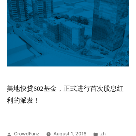
美地快贷602基金，正式进行首次股息红
利的派发！
Posted
Posted
CrowdFunz
August 1, 2016
zh