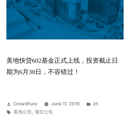
美地快贷602基金正式上线，投资截止日
期为6月30日，不容错过！
Posted
Posted
CrowdFunz
June 11, 2016
zh
by
Tags:
in
美地公告
,
项目公告