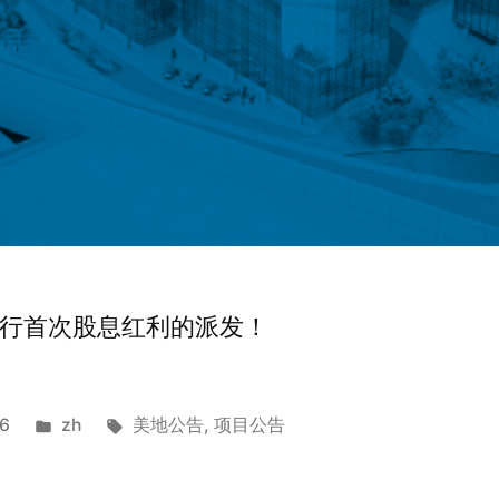
进行首次股息红利的派发！
Posted
Tags:
16
zh
美地公告
,
项目公告
in