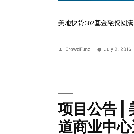
美地快贷602基金融资圆
Posted
CrowdFunz
July 2, 2016
by
项目公告 |
道商业中心