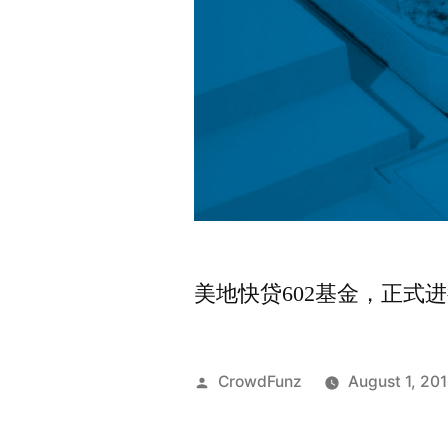
美地快贷602基金，正式
Posted
CrowdFunz
August 1, 20
by