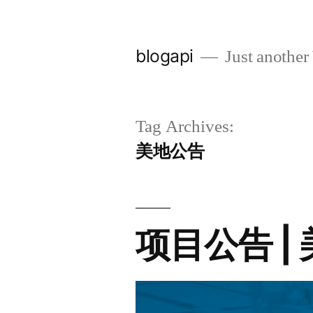
Skip
to
blogapi
Just another
content
Tag Archives:
美地公告
项目公告 |