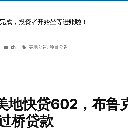
满完成，投资者开始坐等进账啦！
Posted
Tags:
zh
美地公告
,
项目公告
in
 美地快贷602，布
过桥贷款