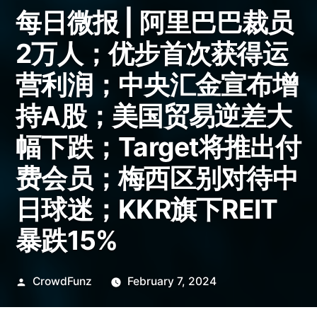
每日微报 | 阿里巴巴裁员
2万人；优步首次获得运
营利润；中央汇金宣布增
持A股；美国贸易逆差大
幅下跌；Target将推出付
费会员；梅西区别对待中
日球迷；KKR旗下REIT
暴跌15%
Posted
CrowdFunz
February 7, 2024
by