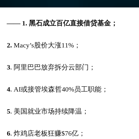
by
——
1. 黑石成立百亿直接借贷基金；
2.
Macy’s股价大涨11%；
3
. 阿里巴巴放弃拆分云部门；
4
. AI或接管埃森哲40%员工职能；
5
. 美国就业市场持续降温；
6
. 炸鸡店老板狂赚$76亿；