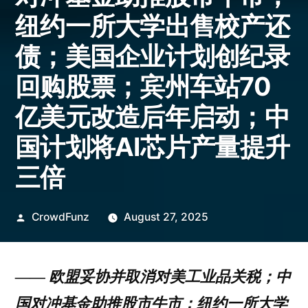
纽约一所大学出售校产还
债；美国企业计划创纪录
回购股票；宾州车站70
亿美元改造后年启动；中
国计划将AI芯片产量提升
三倍
Posted
CrowdFunz
August 27, 2025
by
——
欧盟妥协并取消对美工业品关税；中
国对冲基金助推股市牛市；纽约一所大学