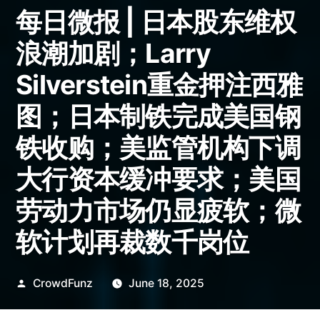
每日微报 | 日本股东维权
浪潮加剧；Larry
Silverstein重金押注西雅
图；日本制铁完成美国钢
铁收购；美监管机构下调
大行资本缓冲要求；美国
劳动力市场仍显疲软；微
软计划再裁数千岗位
Posted
CrowdFunz
June 18, 2025
by