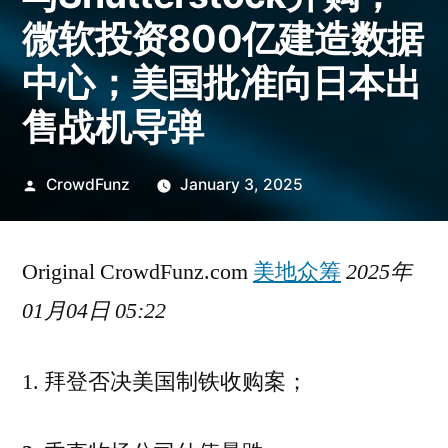
微软投资800亿建造数据
中心；美国批准向日本出
售战机导弹
Posted
CrowdFunz
January 3, 2025
by
Original CrowdFunz.com
美地众筹
2025年
01月04日 05:22
1. 拜登否决美国制铁收购案；