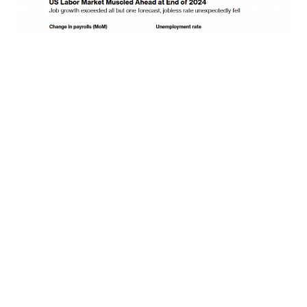
______
来源：
Bloomberg – US Payrolls Growth Picks Up,
Unemployment Rate Drops