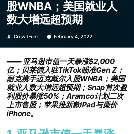
股WNBA；美国就业人
数大增远超预期
Posted
CrowdFunz
February 4, 2022
by
——
亚马逊市值一天暴涨$2,000
亿；贝莱德入驻TikTok瞄准Gen Z；
耐克携手迈克戴尔入股WNBA；美国
就业人数大增远超预期；Snap首次盈
利股价暴涨50%；Aramco计划二次
上市售股；苹果推新款iPad与廉价
iPhone。
1. 亚马逊市值一天暴涨